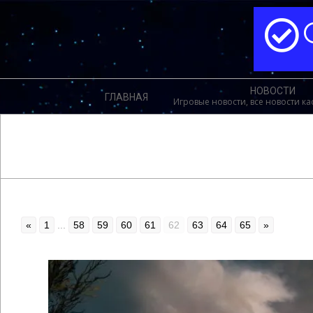
Перейти
к
содержимому
Меню
НОВОСТИ
ГЛАВНАЯ
навигации
Игровые новости, все новости к
«
1
...
58
59
60
61
62
63
64
65
»