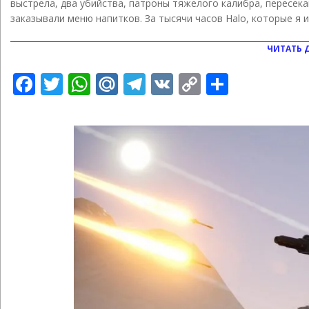
выстрела, два убийства, патроны тяжелого калибра, пересека
заказывали меню напитков. За тысячи часов Halo, которые я и
ЧИТАТЬ 
Facebook
Twitter
WhatsApp
Mail.Ru
Telegram
VK
Copy
Отправ
Link