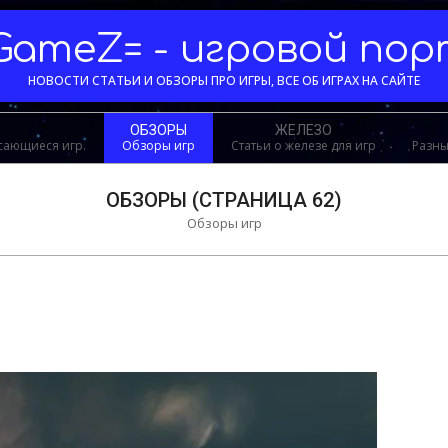
GameZ= - игровой по
НОВОСТИ СТАТЬИ И ОБЗОРЫ ПРО ИГРЫ, ВСЕ ОБ ИГРАХ НА САЙТЕ
ОБЗОРЫ
ЖЕЛЕЗО
асающиеся игр.
Обзоры игр
Статьи о железе для игр
Разны
ОБЗОРЫ
(СТРАНИЦА 62)
Обзоры игр