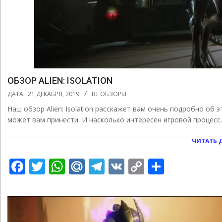
ОБЗОР ALIEN: ISOLATION
2019-
ДАТА:
21 ДЕКАБРЯ, 2019
В:
ОБЗОРЫ
12-
Наш обзор Alien: Isolation расскажет вам очень подробно об э
21
может вам принести. И насколько интересен игровой процесс.
ЧИТАТЬ 
Facebook
Twitter
WhatsApp
Mail.Ru
Telegram
VK
Copy
Отправ
Link