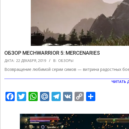
ОБЗОР MECHWARRIOR 5: MERCENARIES
2019-
ДАТА:
22 ДЕКАБРЯ, 2019
В:
ОБЗОРЫ
12-
Возвращение любимой серии симов — витрина радостных бое
22
ЧИТАТЬ 
Facebook
Twitter
WhatsApp
Mail.Ru
Telegram
VK
Copy
Отправ
Link