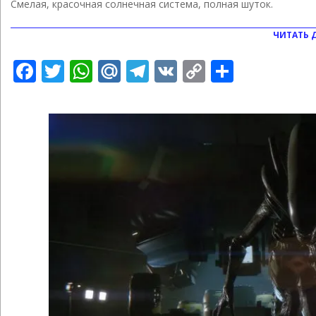
Смелая, красочная солнечная система, полная шуток.
21
ЧИТАТЬ 
Facebook
Twitter
WhatsApp
Mail.Ru
Telegram
VK
Copy
Отправ
Link