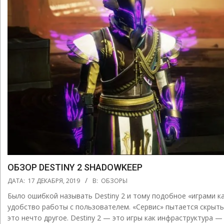
ОБЗОР DESTINY 2 SHADOWKEEP
2019-
ДАТА:
17 ДЕКАБРЯ, 2019
В:
ОБЗОРЫ
12-
Было ошибкой называть Destiny 2 и тому подобное «играми ка
17
удобство работы с пользователем. «Сервис» пытается скрыть
это нечто другое. Destiny 2 — это игры как инфраструктура —