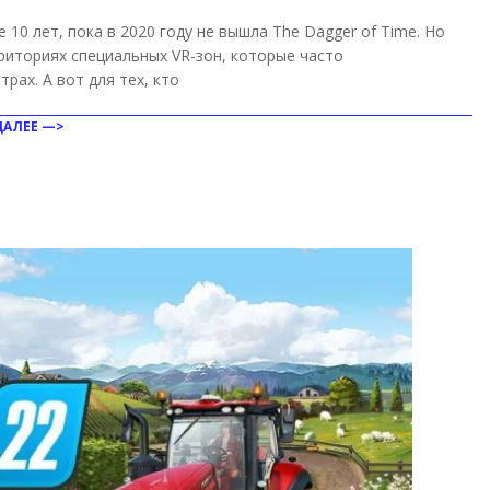
е 10 лет, пока в 2020 году не вышла The Dagger of Time. Но
рриториях специальных VR-зон, которые часто
ах. А вот для тех, кто
ДАЛЕЕ —>
ить