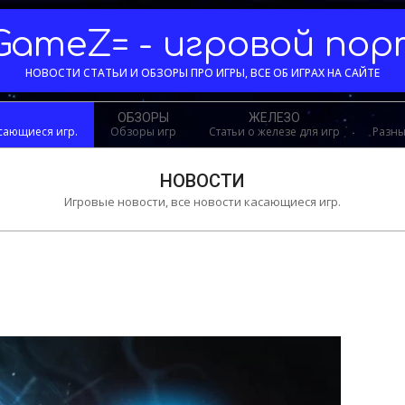
GameZ= - игровой по
НОВОСТИ СТАТЬИ И ОБЗОРЫ ПРО ИГРЫ, ВСЕ ОБ ИГРАХ НА САЙТЕ
ОБЗОРЫ
ЖЕЛЕЗО
асающиеся игр.
Обзоры игр
Статьи о железе для игр
Разны
НОВОСТИ
Игровые новости, все новости касающиеся игр.