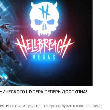
ОНИЧЕСКОГО ШУТЕРА ТЕПЕРЬ ДОСТУПНА!
емым потоком туристов, теперь погружен в хаос. Лас-Вегас