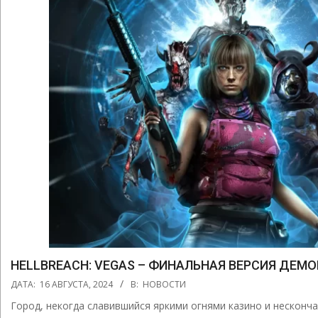
HELLBREACH: VEGAS – ФИНАЛЬНАЯ ВЕРСИЯ ДЕМ
2024-
ДАТА:
16 АВГУСТА, 2024
В:
НОВОСТИ
08-
Город, некогда славившийся яркими огнями казино и несконча
16