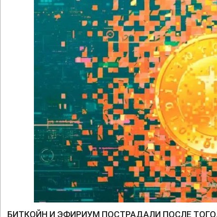
БИТКОЙН И ЭФИРИУМ ПОСТРАДАЛИ ПОСЛЕ ТОГО, 