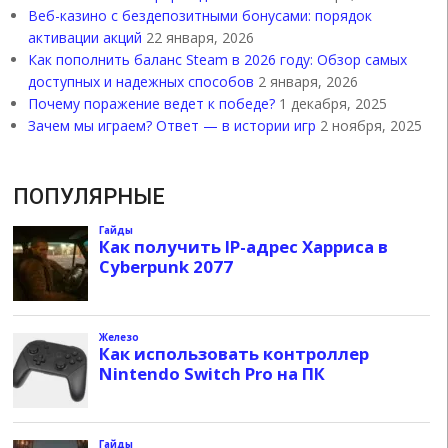
Веб-казино с бездепозитными бонусами: порядок
активации акций
22 января, 2026
Как пополнить баланс Steam в 2026 году: Обзор самых
доступных и надежных способов
2 января, 2026
Почему поражение ведет к победе?
1 декабря, 2025
Зачем мы играем? Ответ — в истории игр
2 ноября, 2025
ПОПУЛЯРНЫЕ