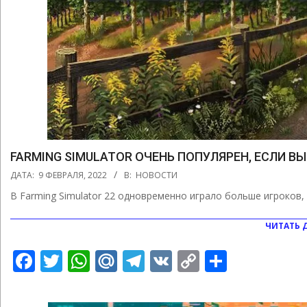
FARMING SIMULATOR ОЧЕНЬ ПОПУЛЯРЕН, ЕСЛИ В
2022-
ДАТА:
9 ФЕВРАЛЯ, 2022
В:
НОВОСТИ
02-
В Farming Simulator 22 одновременно играло больше игроков, че
09
ЧИТАТЬ 
Facebook
Twitter
WhatsApp
Mail.Ru
Telegram
VK
Copy
Отправ
Link