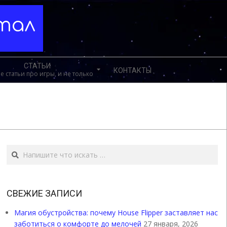
ртал
СТАТЬИ
КОНТАКТЫ
е статьи про игры, и не только
Поиск
СВЕЖИЕ ЗАПИСИ
Магия обустройства: почему House Flipper заставляет нас
заботиться о комфорте до мелочей
27 января, 2026