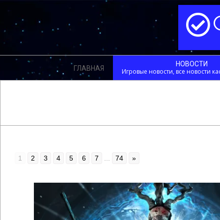
Перейти
к
содержимому
Меню
НОВОСТИ
ГЛАВНАЯ
навигации
Игровые новости, все новости к
1
2
3
4
5
6
7
...
74
»