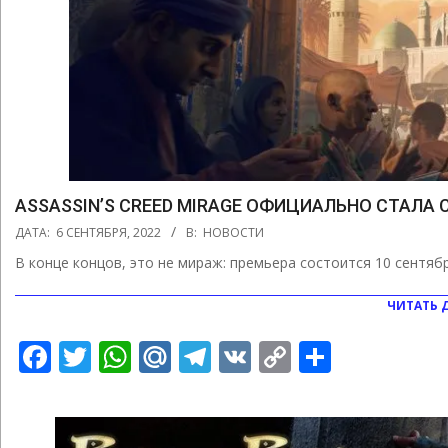
ASSASSIN’S CREED MIRAGE ОФИЦИАЛЬНО СТАЛА 
2022-
ДАТА:
6 СЕНТЯБРЯ, 2022
В:
НОВОСТИ
09-
В конце концов, это не мираж: премьера состоится 10 сентябр
06
ЧИТАТЬ 
Facebook
Twitter
WhatsApp
Mail.Ru
Telegram
VK
Copy
Отправ
Link