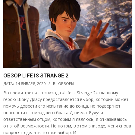
ОБЗОР LIFE IS STRANGE 2
2020-
ДАТА:
14 ЯНВАРЯ, 2020
В:
ОБЗОРЫ
01-
Во время третьего эпизода «Life is Strange 2» главному
14
герою Шону Диасу предоставляется выбор, который может
помочь довести его испытание до конца, но подвергнет
опасности его младшего брата Дэниела. Будучи
ответственным отцом, которым я являюсь, я отказываюсь
от этой возможности. Но потом, в этом эпизоде, меня снова
попросят сделать тот же выбор. И