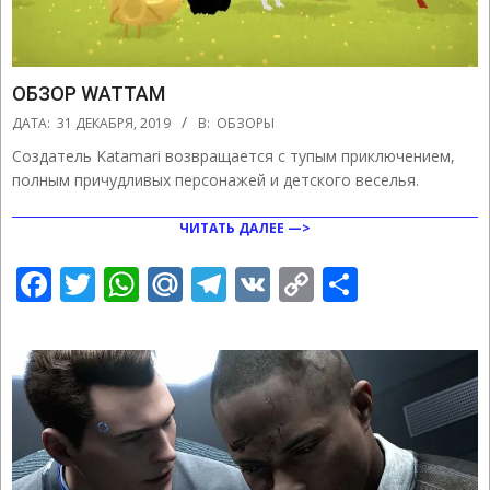
ОБЗОР WATTAM
2019-
ДАТА:
31 ДЕКАБРЯ, 2019
В:
ОБЗОРЫ
12-
Создатель Katamari возвращается с тупым приключением,
31
полным причудливых персонажей и детского веселья.
ЧИТАТЬ ДАЛЕЕ —>
Facebook
Twitter
WhatsApp
Mail.Ru
Telegram
VK
Copy
Отправ
Link