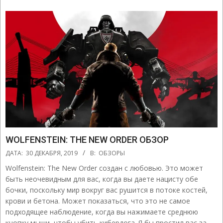
WOLFENSTEIN: THE NEW ORDER ОБЗОР
2019-
ДАТА:
30 ДЕКАБРЯ, 2019
В:
ОБЗОРЫ
12-
Wolfenstein: The New Order создан с любовью. Это может
30
быть неочевидным для вас, когда вы даете нацисту обе
бочки, поскольку мир вокруг вас рушится в потоке костей,
крови и бетона. Может показаться, что это не самое
подходящее наблюдение, когда вы нажимаете среднюю
кнопку мыши, чтобы убить кибердога. Я бы простил вас за