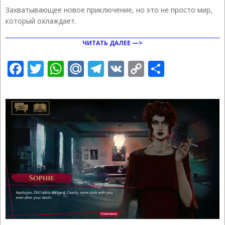
01-
Захватывающее новое приключение, но это не просто мир,
14
который охлаждает.
ЧИТАТЬ ДАЛЕЕ —>
Facebook
Twitter
WhatsApp
Mail.Ru
Telegram
VK
Copy
Отправ
Link