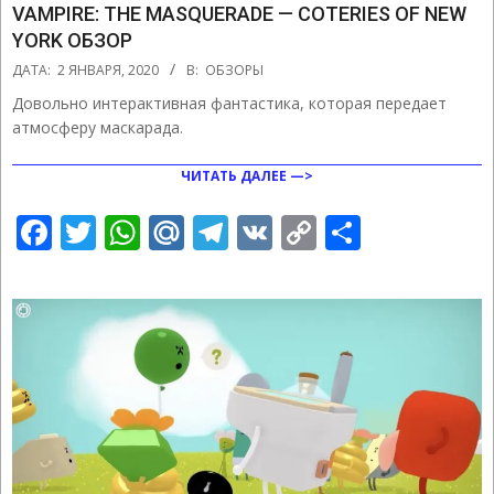
VAMPIRE: THE MASQUERADE — COTERIES OF NEW
YORK ОБЗОР
2020-
ДАТА:
2 ЯНВАРЯ, 2020
В:
ОБЗОРЫ
01-
Довольно интерактивная фантастика, которая передает
02
атмосферу маскарада.
ЧИТАТЬ ДАЛЕЕ —>
Facebook
Twitter
WhatsApp
Mail.Ru
Telegram
VK
Copy
Отправ
Link