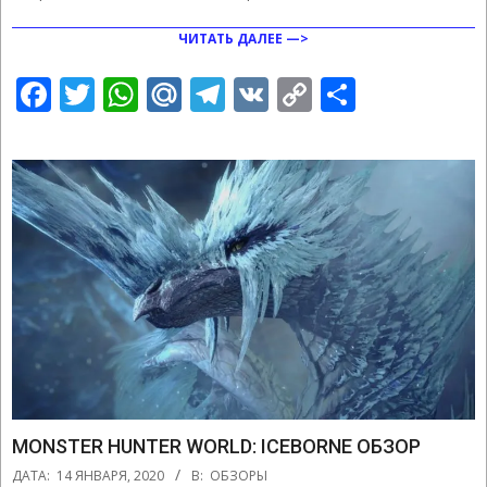
ЧИТАТЬ ДАЛЕЕ —>
Facebook
Twitter
WhatsApp
Mail.Ru
Telegram
VK
Copy
Отправ
Link
MONSTER HUNTER WORLD: ICEBORNE ОБЗОР
2020-
ДАТА:
14 ЯНВАРЯ, 2020
В:
ОБЗОРЫ