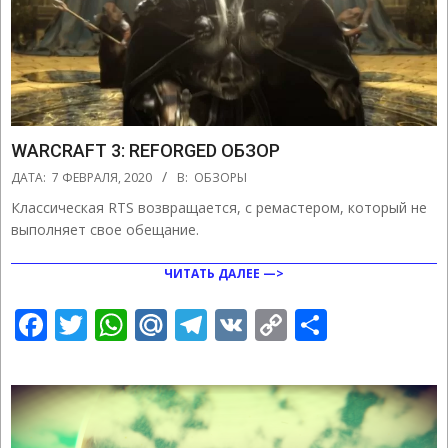
WARCRAFT 3: REFORGED ОБЗОР
2020-
ДАТА:
7 ФЕВРАЛЯ, 2020
В:
ОБЗОРЫ
02-
Классическая RTS возвращается, с ремастером, который не
07
выполняет свое обещание.
ЧИТАТЬ ДАЛЕЕ —>
Facebook
Twitter
WhatsApp
Mail.Ru
Telegram
VK
Copy
Отправ
Link