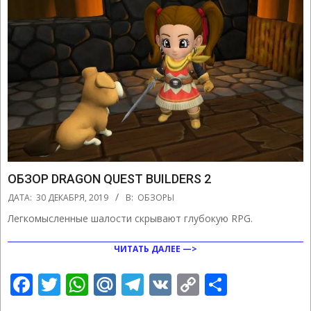
ОБЗОР DRAGON QUEST BUILDERS 2
2019-
ДАТА:
30 ДЕКАБРЯ, 2019
В:
ОБЗОРЫ
12-
Легкомысленные шалости скрывают глубокую RPG.
30
ЧИТАТЬ ДАЛЕЕ —>
Facebook
Twitter
WhatsApp
Mail.Ru
Telegram
VK
Copy
Отправ
Link