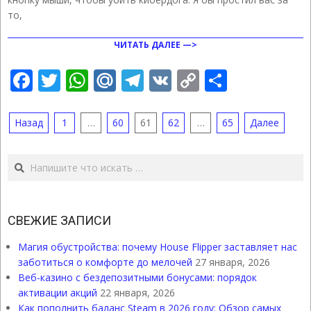
то,
ЧИТАТЬ ДАЛЕЕ —>
Facebook
Twitter
WhatsApp
Mail.Ru
Telegram
VK
Copy
Отправ
Link
ПАГИНАЦИЯ
Назад
1
…
60
61
62
…
65
Далее
ЗАПИСЕЙ
Поиск
СВЕЖИЕ ЗАПИСИ
Магия обустройства: почему House Flipper заставляет нас
заботиться о комфорте до мелочей
27 января, 2026
Веб-казино с бездепозитными бонусами: порядок
активации акций
22 января, 2026
Как пополнить баланс Steam в 2026 году: Обзор самых