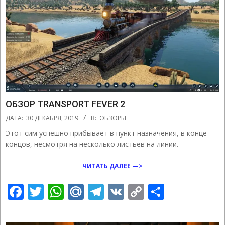
ОБЗОР TRANSPORT FEVER 2
2019-
ДАТА:
30 ДЕКАБРЯ, 2019
В:
ОБЗОРЫ
12-
Этот сим успешно прибывает в пункт назначения, в конце
30
концов, несмотря на несколько листьев на линии.
ЧИТАТЬ ДАЛЕЕ —>
Facebook
Twitter
WhatsApp
Mail.Ru
Telegram
VK
Copy
Отправ
Link