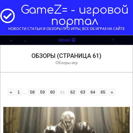
Перейти
GameZ= - игровой
к
содержимому
портал
НОВОСТИ СТАТЬИ И ОБЗОРЫ ПРО ИГРЫ, ВСЕ ОБ ИГРАХ НА САЙТЕ
Меню
Меню
навигации
ОБЗОРЫ
(СТРАНИЦА 61)
Обзоры игр
«
1
...
58
59
60
61
62
63
64
65
»