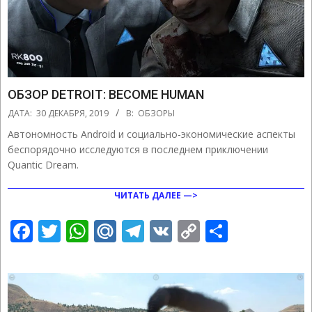
ОБЗОР DETROIT: BECOME HUMAN
2019-
ДАТА:
30 ДЕКАБРЯ, 2019
В:
ОБЗОРЫ
12-
Автономность Android и социально-экономические аспекты
30
беспорядочно исследуются в последнем приключении
Quantic Dream.
ЧИТАТЬ ДАЛЕЕ —>
Facebook
Twitter
WhatsApp
Mail.Ru
Telegram
VK
Copy
Отправ
Link