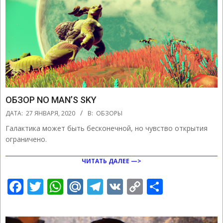
ОБЗОР NO MAN’S SKY
2020-
ДАТА:
27 ЯНВАРЯ, 2020
В:
ОБЗОРЫ
01-
Галактика может быть бесконечной, но чувство открытия
27
ограничено.
ЧИТАТЬ ДАЛЕЕ —>
Facebook
Twitter
WhatsApp
Mail.Ru
Telegram
VK
Copy
Отправ
Link