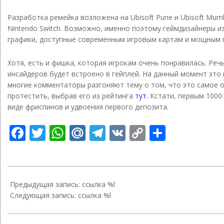
Разработка ремейка возложена на Ubisoft Pune и Ubisoft Mum
Nintendo Switch. Возможно, именно поэтому геймдизайнеры и
графики, доступные современным игровым картам и мощным п
Хотя, есть и фишка, которая игрокам очень понравилась. Реч
инсайдеров будет встроено в гейплей. На данный момент это 
многие комментаторы разгоняют тему о том, что это самое 
протестить, выбрав его из рейтинга
тут
. Кстати, первым 100
виде фриспинов и удвоения первого депозита.
Facebook
Twitter
WhatsApp
Mail.Ru
Telegram
VK
Copy
Отправ
Link
2022-
04-
Предыдущая запись: ссылка %l
07
Следующая запись: ссылка %l