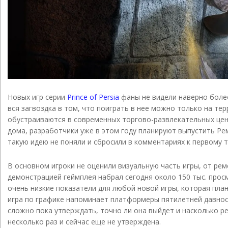
Новых игр серии
Prince of Persia
фаны не видели наверно более 
вся загвоздка в том, что поиграть в нее можно только на те
обустраиваются в современных торгово-развлекательных цент
дома, разработчики уже в этом году планируют выпустить Реме
такую идею не поняли и сбросили в комментариях к первому т
В основном игроки не оценили визуальную часть игры, от ре
демонстрацией геймплея набрал сегодня около 150 тыс. прос
очень низкие показатели для любой новой игры, которая пла
игра по графике напоминает платформеры пятилетней давнос
сложно пока утверждать, точно ли она выйдет и насколько ре
несколько раз и сейчас еще не утверждена.