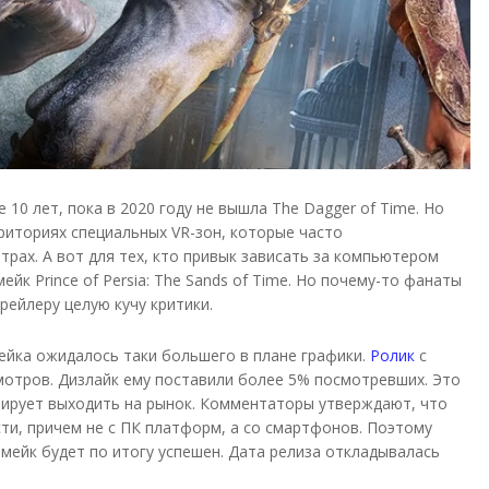
10 лет, пока в 2020 году не вышла The Dagger of Time. Но
рриториях специальных VR-зон, которые часто
рах. А вот для тех, кто привык зависать за компьютером
йк Prince of Persia: The Sands of Time. Но почему-то фанаты
рейлеру целую кучу критики.
мейка ожидалось таки большего в плане графики.
Ролик
с
мотров. Дизлайк ему поставили более 5% посмотревших. Это
нирует выходить на рынок. Комментаторы утверждают, что
ти, причем не с ПК платформ, а со смартфонов. Поэтому
мейк будет по итогу успешен. Дата релиза откладывалась