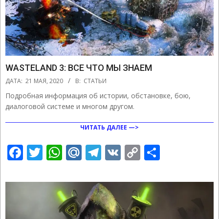
WASTELAND 3: ВСЕ ЧТО МЫ ЗНАЕМ
2020-
ДАТА:
21 МАЯ, 2020
В:
СТАТЬИ
05-
Подробная информация об истории, обстановке, бою,
21
диалоговой системе и многом другом.
ЧИТАТЬ ДАЛЕЕ —>
Facebook
Twitter
WhatsApp
Mail.Ru
Telegram
VK
Copy
Отправ
Link