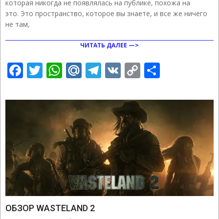
которая никогда не появлялась на публике, похожа на
это. Это пространство, которое вы знаете, и все же ничего
не там,
ЧИТАТЬ ДАЛЕЕ —>
Facebook
Twitter
WhatsApp
Mail.Ru
Telegram
VK
Copy
Отправ
Link
ОБЗОР WASTELAND 2
2020-