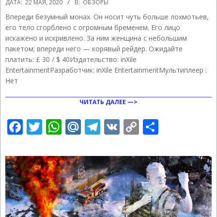
ДАТА:
22 МАЯ, 2020
В:
ОБЗОРЫ
05-
Впереди безумный монах. Он носит чуть больше лохмотьев,
22
его тело сгорблено с огромным бременем. Его лицо
искажено и искривлено. За ним женщина с небольшим
пакетом; впереди него — корявый рейдер. Ожидайте
платить: £ 30 / $ 40Издательство: inXile
EntertainmentРазработчик: inXile EntertainmentМультиплеер :
Нет
ЧИТАТЬ ДАЛЕЕ —>
Facebook
Twitter
WhatsApp
Mail.Ru
Telegram
VK
Copy
Отправ
Link