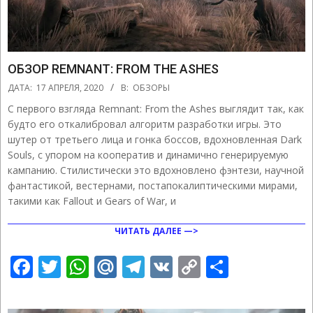
ОБЗОР REMNANT: FROM THE ASHES
2020-
ДАТА:
17 АПРЕЛЯ, 2020
В:
ОБЗОРЫ
04-
С первого взгляда Remnant: From the Ashes выглядит так, как
17
будто его откалибровал алгоритм разработки игры. Это
шутер от третьего лица и гонка боссов, вдохновленная Dark
Souls, с упором на кооператив и динамично генерируемую
кампанию. Стилистически это вдохновлено фэнтези, научной
фантастикой, вестернами, постапокалиптическими мирами,
такими как Fallout и Gears of War, и
ЧИТАТЬ ДАЛЕЕ —>
Facebook
Twitter
WhatsApp
Mail.Ru
Telegram
VK
Copy
Отправ
Link