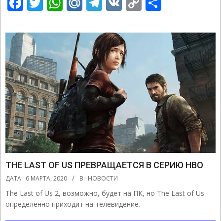
Facebook
Twitter
WhatsApp
Mail.Ru
Telegram
VK
Copy
Отправ
Link
THE LAST OF US ПРЕВРАЩАЕТСЯ В СЕРИЮ HBO
2020-
ДАТА:
6 МАРТА, 2020
В:
НОВОСТИ
03-
The Last of Us 2, возможно, будет на ПК, но The Last of Us
06
определенно приходит на телевидение.