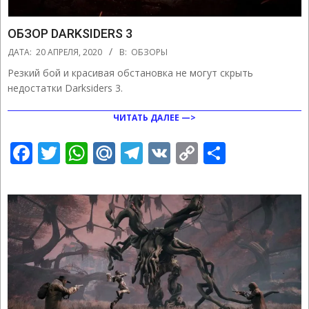
ОБЗОР DARKSIDERS 3
2020-
ДАТА:
20 АПРЕЛЯ, 2020
В:
ОБЗОРЫ
04-
Резкий бой и красивая обстановка не могут скрыть
20
недостатки Darksiders 3.
ЧИТАТЬ ДАЛЕЕ —>
Facebook
Twitter
WhatsApp
Mail.Ru
Telegram
VK
Copy
Отправ
Link