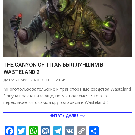
THE CANYON OF TITAN БЫЛ ЛУЧШИМ В
WASTELAND 2
2020-
ДАТА:
21 МАЯ, 2020
В:
СТАТЬИ
05-
Многопользовательские и транспортные средства Wasteland
21
3 звучат захватывающе, но мы надеемся, что это
перекликается с самой крутой зоной в Wasteland 2.
ЧИТАТЬ ДАЛЕЕ —>
Facebook
Twitter
WhatsApp
Mail.Ru
Telegram
VK
Copy
Отправ