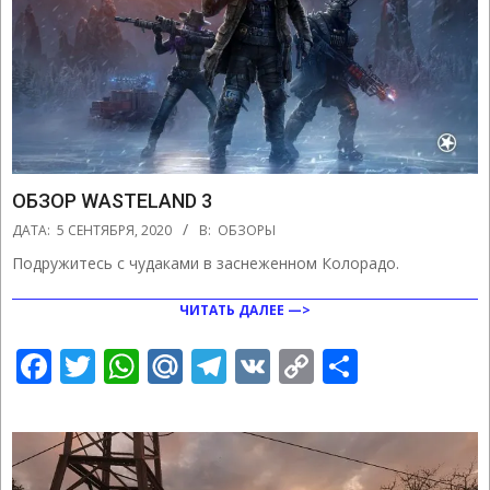
ОБЗОР WASTELAND 3
2020-
ДАТА:
5 СЕНТЯБРЯ, 2020
В:
ОБЗОРЫ
09-
Подружитесь с чудаками в заснеженном Колорадо.
05
ЧИТАТЬ ДАЛЕЕ —>
Facebook
Twitter
WhatsApp
Mail.Ru
Telegram
VK
Copy
Отправ
Link