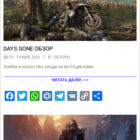
DAYS GONE ОБЗОР
2021-
ДАТА:
19 МАЯ, 2021
В:
ОБЗОРЫ
05-
Зомби и искусство ухода за мотоциклами.
19
ЧИТАТЬ ДАЛЕЕ —>
Facebook
Twitter
WhatsApp
Mail.Ru
Telegram
VK
Copy
Отправ
Link