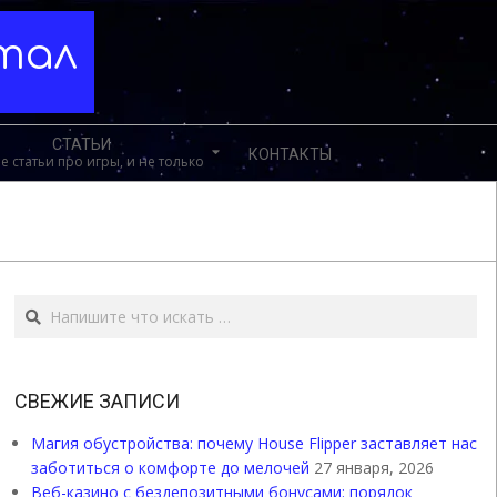
ртал
СТАТЬИ
КОНТАКТЫ
е статьи про игры, и не только
Поиск
СВЕЖИЕ ЗАПИСИ
Магия обустройства: почему House Flipper заставляет нас
заботиться о комфорте до мелочей
27 января, 2026
Веб-казино с бездепозитными бонусами: порядок