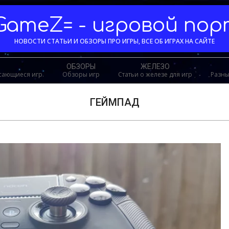
GameZ= - игровой по
НОВОСТИ СТАТЬИ И ОБЗОРЫ ПРО ИГРЫ, ВСЕ ОБ ИГРАХ НА САЙТЕ
ОБЗОРЫ
ЖЕЛЕЗО
асающиеся игр.
Обзоры игр
Статьи о железе для игр
Разны
ГЕЙМПАД