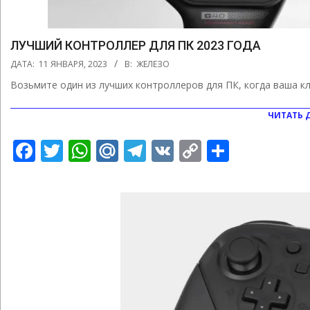
ЛУЧШИЙ КОНТРОЛЛЕР ДЛЯ ПК 2023 ГОДА
2023-
ДАТА:
11 ЯНВАРЯ, 2023
В:
ЖЕЛЕЗО
01-
Возьмите один из лучших контроллеров для ПК, когда ваша к
11
ЧИТАТЬ 
Facebook
Twitter
WhatsApp
Mail.Ru
Telegram
VK
Copy
Отправ
Link