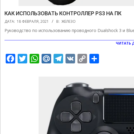
КАК ИСПОЛЬЗОВАТЬ КОНТРОЛЛЕР PS3 НА ПК
2021-
ДАТА:
18 ФЕВРАЛЯ, 2021
В:
ЖЕЛЕЗО
02-
Руководство по использованию проводного Dualshock 3 и Blue
18
ЧИТАТЬ 
Facebook
Twitter
WhatsApp
Mail.Ru
Telegram
VK
Copy
Отправ
Link