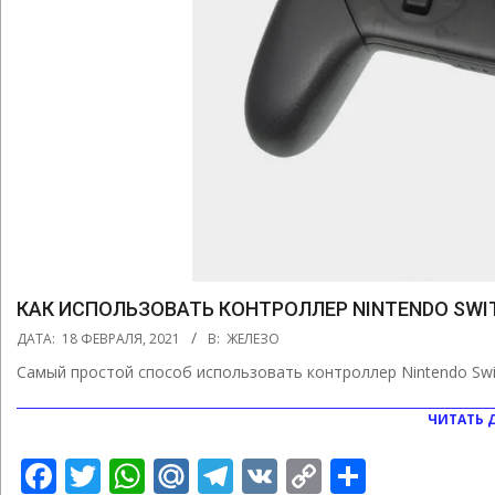
КАК ИСПОЛЬЗОВАТЬ КОНТРОЛЛЕР NINTENDO SWIT
2021-
ДАТА:
18 ФЕВРАЛЯ, 2021
В:
ЖЕЛЕЗО
02-
Самый простой способ использовать контроллер Nintendo Swit
18
ЧИТАТЬ 
Facebook
Twitter
WhatsApp
Mail.Ru
Telegram
VK
Copy
Отправ