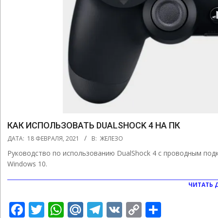
КАК ИСПОЛЬЗОВАТЬ DUALSHOCK 4 НА ПК
2021-
ДАТА:
18 ФЕВРАЛЯ, 2021
В:
ЖЕЛЕЗО
02-
Руководство по использованию DualShock 4 с проводным подкл
18
Windows 10.
ЧИТАТЬ 
Facebook
Twitter
WhatsApp
Mail.Ru
Telegram
VK
Copy
Отправ