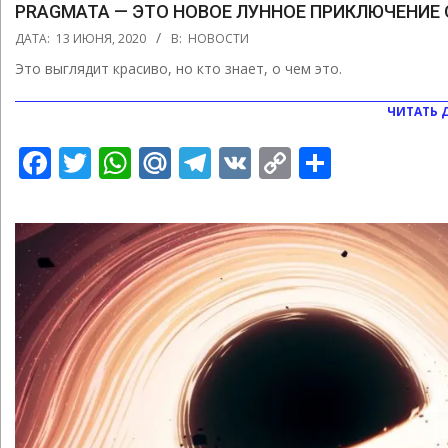
PRAGMATA — ЭТО НОВОЕ ЛУННОЕ ПРИКЛЮЧЕНИЕ 
2020-
ДАТА:
13 ИЮНЯ, 2020
В:
НОВОСТИ
06-
Это выглядит красиво, но кто знает, о чем это.
13
ЧИТАТЬ 
Facebook
Twitter
WhatsApp
Mail.Ru
Telegram
VK
Copy
Отправ
Link