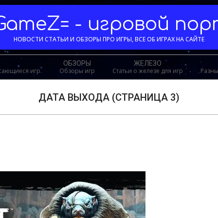
GameZ= - игровой по
НОВОСТИ СТАТЬИ И ОБЗОРЫ ПРО ИГРЫ, ВСЕ ОБ ИГРАХ НА САЙТЕ
ОБЗОРЫ
ЖЕЛЕЗО
асающиеся игр.
Обзоры игр
Статьи о железе для игр
Разны
ДАТА ВЫХОДА
(СТРАНИЦА 3)