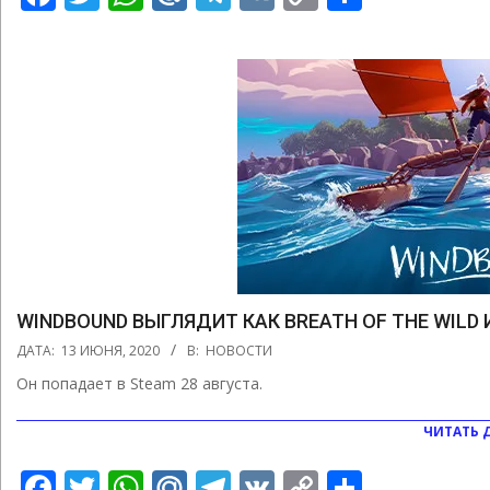
Link
WINDBOUND ВЫГЛЯДИТ КАК BREATH OF THE WILD
2020-
ДАТА:
13 ИЮНЯ, 2020
В:
НОВОСТИ
06-
Он попадает в Steam 28 августа.
13
ЧИТАТЬ 
Facebook
Twitter
WhatsApp
Mail.Ru
Telegram
VK
Copy
Отправ