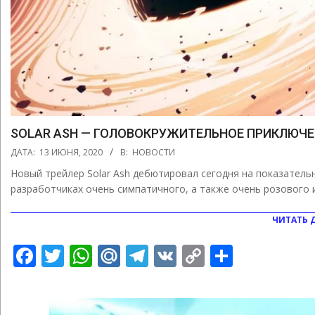
SOLAR ASH — ГОЛОВОКРУЖИТЕЛЬНОЕ ПРИКЛЮЧЕН
2020-
ДАТА:
13 ИЮНЯ, 2020
В:
НОВОСТИ
06-
Новый трейлер Solar Ash дебютировал сегодня на показательн
13
разработчиках очень симпатичного, а также очень розового и г
ЧИТАТЬ 
Facebook
Twitter
WhatsApp
Mail.Ru
Telegram
VK
Copy
Отправ
Link