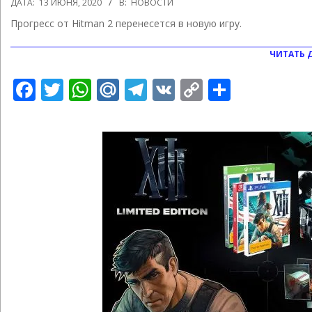
ДАТА:
13 ИЮНЯ, 2020
В:
НОВОСТИ
06-
Прогресс от Hitman 2 перенесется в новую игру.
13
ЧИТАТЬ 
Facebook
Twitter
WhatsApp
Mail.Ru
Telegram
VK
Copy
Отправ
Link