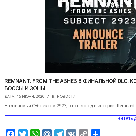
REMNANT: FROM THE ASHES В ФИНАЛЬНОЙ DLC, 
БОССЫ И ЗОНЫ
2020-
ДАТА:
15 ИЮНЯ, 2020
В:
НОВОСТИ
06-
Называемый Субъектом 2923, этот вывод в историю Remnant 
15
ЧИТАТЬ 
Facebook
Twitter
WhatsApp
Mail.Ru
Telegram
VK
Copy
Отправ