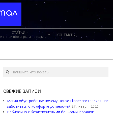
ртал
СТАТЬИ
КОНТАКТЫ
е статьи про игры, и не только
Поиск
СВЕЖИЕ ЗАПИСИ
Магия обустройства: почему House Flipper заставляет нас
заботиться о комфорте до мелочей
27 января, 2026
Веб-казино с бездепозитными бонусами: порядок