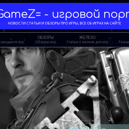
GameZ= - игровой по
НОВОСТИ СТАТЬИ И ОБЗОРЫ ПРО ИГРЫ, ВСЕ ОБ ИГРАХ НА САЙТЕ
ОБЗОРЫ
ЖЕЛЕЗО
асающиеся игр.
Обзоры игр
Статьи о железе для игр
Разны