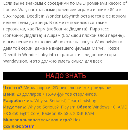
Если вы не знакомы с соседними по D&D романами Record of
Lodoss War, настольными ролевыми играми и аниме 80-х и
90-х годов, Deedlit in Wonder Labyrinth останется в основном
непонятным до конца. В сюжете появляются такие
персонажи, как Парм (любовник Дидлита), Пиротесс
(соперник Дидлита) и Ашрам (большой плохой злой парень),
и выяснение их отношений похоже на запуск Wandavision в
девятой серии, даже не видевшего фильма Marvel. Позже
Deedlit in Wonder Labyrinth отражает исследование горя
Wandavision, и это должно иметь смысл для всех.
НАДО ЗНАТЬ
Что это?
Миниатюрная 2D-пиксельная метроидвания.
Цена
: 20 долларов / 15,49 фунтов стерлингов.
Разработчик:
Why so Serious?, Team Ladybug
Издатель:
Why so Serious?, Playism
Обзор:
Windows 10, AMD
FX 8350 Eight-Core, Radeon RX 580, 24GB RAM
Многопользовательская игра?
Нет
Ссылки:
Steam