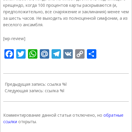
крещендо, когда 100 процентов карты раскрываются (и,
предположительно, все снаряжение и заклинания) менее чем
за шесть часов. Не выходить из полноценной симфонии, а из
веселого ансамбля.
[wp-review]
Facebook
Twitter
WhatsApp
Mail.Ru
Telegram
VK
Copy
Отправ
Link
2021-
04-
Предыдущая запись: ссылка %l
20
Следующая запись: ссылка %l
Комментирование данной статьи отключено, но
обратные
ссылки
открыты.