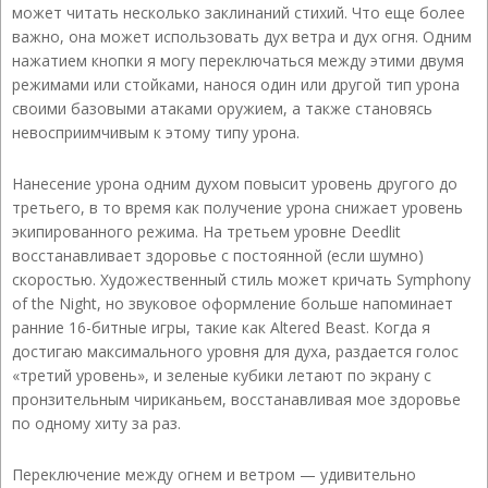
может читать несколько заклинаний стихий. Что еще более
важно, она может использовать дух ветра и дух огня. Одним
нажатием кнопки я могу переключаться между этими двумя
режимами или стойками, нанося один или другой тип урона
своими базовыми атаками оружием, а также становясь
невосприимчивым к этому типу урона.
Нанесение урона одним духом повысит уровень другого до
третьего, в то время как получение урона снижает уровень
экипированного режима. На третьем уровне Deedlit
восстанавливает здоровье с постоянной (если шумно)
скоростью. Художественный стиль может кричать Symphony
of the Night, но звуковое оформление больше напоминает
ранние 16-битные игры, такие как Altered Beast. Когда я
достигаю максимального уровня для духа, раздается голос
«третий уровень», и зеленые кубики летают по экрану с
пронзительным чириканьем, восстанавливая мое здоровье
по одному хиту за раз.
Переключение между огнем и ветром — удивительно