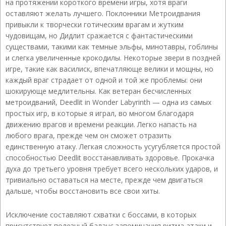
на протяжении короткого времени игры, хотя враги
оставляют желать лучшего. Поклонники Метроидвания
привыкли к творчески готическим врагам и жутким
чудовищам, но Дидлит сражается с фантастическими
существами, такими как темные эльфы, минотавры, гоблины
и слегка увеличенные крокодилы. Некоторые звери в поздней
игре, такие как василиск, впечатляюще велики и мощны, но
каждый враг страдает от одной и той же проблемы: они
шокирующе медлительны. Как ветеран бесчисленных
метроидваний, Deedlit in Wonder Labyrinth — одна из самых
простых игр, в которые я играл, во многом благодаря
движению врагов и времени реакции. Легко напасть на
любого врага, прежде чем он сможет отразить
единственную атаку. Легкая сложность усугубляется простой
способностью Deedlit восстанавливать здоровье. Прокачка
духа до третьего уровня требует всего нескольких ударов, и
тривиально оставаться на месте, прежде чем двигаться
дальше, чтобы восстановить все свои хиты.
Исключение составляют схватки с боссами, в которых
присутствует полезный баланс запоминания ритма атаки и