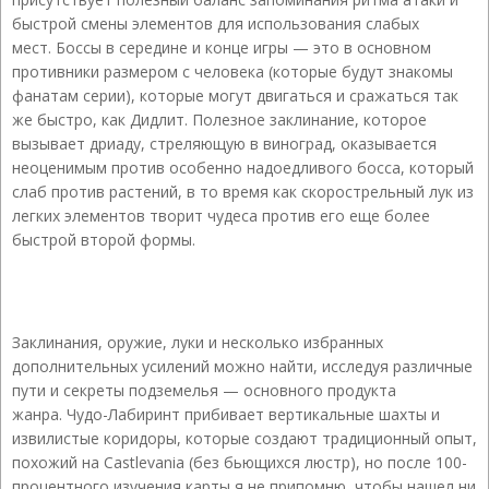
быстрой смены элементов для использования слабых
мест. Боссы в середине и конце игры — это в основном
противники размером с человека (которые будут знакомы
фанатам серии), которые могут двигаться и сражаться так
же быстро, как Дидлит. Полезное заклинание, которое
вызывает дриаду, стреляющую в виноград, оказывается
неоценимым против особенно надоедливого босса, который
слаб против растений, в то время как скорострельный лук из
легких элементов творит чудеса против его еще более
быстрой второй формы.
Заклинания, оружие, луки и несколько избранных
дополнительных усилений можно найти, исследуя различные
пути и секреты подземелья — основного продукта
жанра. Чудо-Лабиринт прибивает вертикальные шахты и
извилистые коридоры, которые создают традиционный опыт,
похожий на Castlevania (без бьющихся люстр), но после 100-
процентного изучения карты я не припомню, чтобы нашел ни