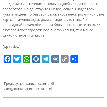
продолжатся в течение нескольких дней или даже недель
после этого. Но действуйте быстро, если вы надеетесь
купить модель по базовой рекомендованной розничной цене
карты — именно здесь должен сидеть этот тихий и
прохладный Powercolor — чем больше вы тратите на RX 6600
с кулером послепродажного обслуживания, тем менее
ценной становится карта.
[wp-review]
Facebook
Twitter
WhatsApp
Mail.Ru
Telegram
VK
Copy
Отправ
Link
2023-
01-
Предыдущая запись: ссылка %l
08
Следующая запись: ссылка %l