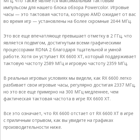
МГц, что также является максимальным тактовым
импульсом для нашего блока обзора Powercolor. Игровые
часы — это тактовая частота, которую AMD ожидает от вас
во время игр — установлены на более скромные 2044 МГц.
Это все еще впечатляюще превышает отметку в 2 ГГц, что
является подвигом, достигнутым всеми графическими
процессорами RDNA 2 благодаря тщательной и умной
работе. Хотя он уступает RX 6600 XT, который поддерживает
тактовую частоту 2589 МГц и игровую частоту 2359 МГц.
В реальных игровых условиях мы видели, как RX 6600 легко
разбивает свои игровые часы, регулярно достигая 2337 МГц,
но это все еще примерно на 300 МГц медленнее, чем
фактическая тактовая частота в игре RX 6600 XT.
Все это означает, что RX 6600 отстает от RX 6600 XT в игре
с приличным отрывом, как вы увидите на графиках
производительности ниже.