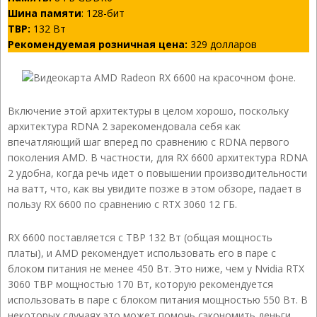
Шина памяти
: 128-бит
TBP:
132 Вт
Рекомендуемая розничная цена:
329 долларов
Включение этой архитектуры в целом хорошо, поскольку
архитектура RDNA 2 зарекомендовала себя как
впечатляющий шаг вперед по сравнению с RDNA первого
поколения AMD. В частности, для RX 6600 архитектура RDNA
2 удобна, когда речь идет о повышении производительности
на ватт, что, как вы увидите позже в этом обзоре, падает в
пользу RX 6600 по сравнению с RTX 3060 12 ГБ.
RX 6600 поставляется с TBP 132 Вт (общая мощность
платы), и AMD рекомендует использовать его в паре с
блоком питания не менее 450 Вт. Это ниже, чем у Nvidia RTX
3060 TBP мощностью 170 Вт, которую рекомендуется
использовать в паре с блоком питания мощностью 550 Вт. В
некоторых случаях это может помочь сэкономить деньги.