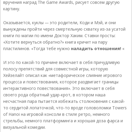
вручения наград The ​​Game Awards, рисует совсем другую
картину.
Оказывается, куклы
—
это родители, Коди и Мэй, и они
вынуждены пройти через смертельную схватку из-за усатой
книги по магии по имени Доктор Хаким. Ставки просты:
«Хотите вернуться обратно?» книга кричит на пару
пластилинов. «Тогда тебе нужно
наладить отношения!
«
И это по какой-то причине включает в себя причудливую
полосу препятствий для совместной игры, которую
Хейзелайт описал как «метафорическое слияние игрового
процесса и повествования, которое раздвигает границы
интерактивного повествования». Это включает в себя
своего рода обратный удар-крот, в котором наша
несчастная пара пытается избежать столкновения с какой-
то сердитой лопаточкой, что-то вроде головоломки Towers
of Hanoi на игровой консоли в стиле ретро, ​​немного
стрельбы, немного платформинга и хорошая доза фарса и
визуальной комедии.