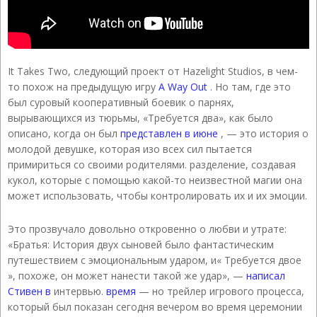
It Takes Two, следующий проект от Hazelight Studios, в чем-
то похож на предыдущую игру
A Way Out
. Но там, где это
был суровый кооперативный боевик о парнях,
вырывающихся из тюрьмы, «Требуется два», как было
описано, когда он был
представлен в июне
, — это история о
молодой девушке, которая изо всех сил пытается
примириться со своими родителями. разделение, создавая
кукол, которые с помощью какой-то неизвестной магии она
может использовать, чтобы контролировать их и их эмоции.
Это прозвучало довольно откровенно о любви и утрате:
«Братья: История двух сыновей было фантастическим
путешествием с эмоциональным ударом, и« Требуется двое
», похоже, он может нанести такой же удар», —
написал
Стивен в
интервью.
время
— но трейлер игрового процесса,
который был показан сегодня вечером во время церемонии