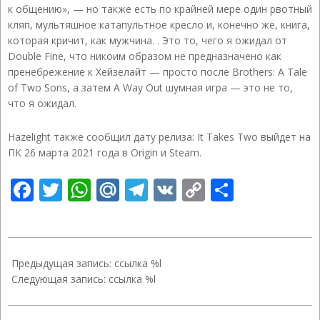
к общению», — но также есть по крайней мере один рвотный
кляп, мультяшное катапультное кресло и, конечно же, книга,
которая кричит, как мужчина. . Это то, чего я ожидал от
Double Fine, что никоим образом не предназначено как
пренебрежение к Хейзелайт — просто после Brothers: A Tale
of Two Sons, а затем A Way Out шумная игра — это не то,
что я ожидал.
Hazelight также сообщил дату релиза: It Takes Two выйдет на
ПК 26 марта 2021 года в Origin и Steam.
Facebook
Twitter
WhatsApp
Mail.Ru
Telegram
VK
Copy
Отправ
Link
2020-
12-
Предыдущая запись: ссылка %l
14
Следующая запись: ссылка %l