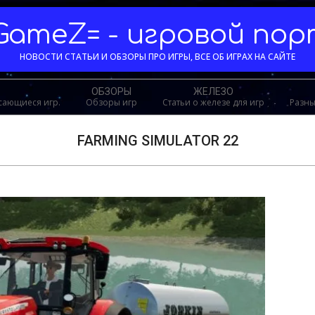
GameZ= - игровой по
НОВОСТИ СТАТЬИ И ОБЗОРЫ ПРО ИГРЫ, ВСЕ ОБ ИГРАХ НА САЙТЕ
ОБЗОРЫ
ЖЕЛЕЗО
асающиеся игр.
Обзоры игр
Статьи о железе для игр
Разны
FARMING SIMULATOR 22