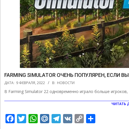
FARMING SIMULATOR ОЧЕНЬ ПОПУЛЯРЕН, ЕСЛИ В
2022-
ДАТА:
9 ФЕВРАЛЯ, 2022
В:
НОВОСТИ
02-
В Farming Simulator 22 одновременно играло больше игроков, че
09
ЧИТАТЬ 
Facebook
Twitter
WhatsApp
Mail.Ru
Telegram
VK
Copy
Отправ
Link