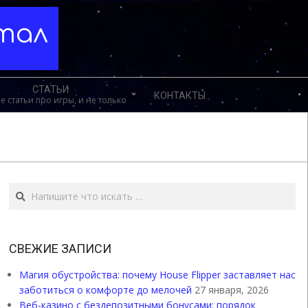
ртал
СТАТЬИ
КОНТАКТЫ
е статьи про игры, и не только
Поиск
СВЕЖИЕ ЗАПИСИ
Магия обустройства: почему House Flipper заставляет нас
заботиться о комфорте до мелочей
27 января, 2026
Веб-казино с бездепозитными бонусами: порядок