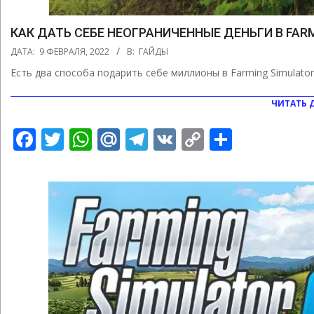
КАК ДАТЬ СЕБЕ НЕОГРАНИЧЕННЫЕ ДЕНЬГИ В FARM
2022-
ДАТА:
9 ФЕВРАЛЯ, 2022
В:
ГАЙДЫ
02-
Есть два способа подарить себе миллионы в Farming Simulator
09
ЧИТАТЬ 
Facebook
Twitter
WhatsApp
Mail.Ru
Telegram
VK
Copy
Отправ
Link