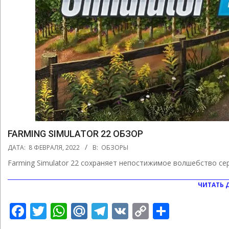
FARMING SIMULATOR 22 ОБЗОР
2022-
ДАТА:
8 ФЕВРАЛЯ, 2022
В:
ОБЗОРЫ
02-
Farming Simulator 22 сохраняет непостижимое волшебство се
08
ЧИТАТЬ 
Facebook
Twitter
WhatsApp
Mail.Ru
Telegram
VK
Copy
Отправ
Link