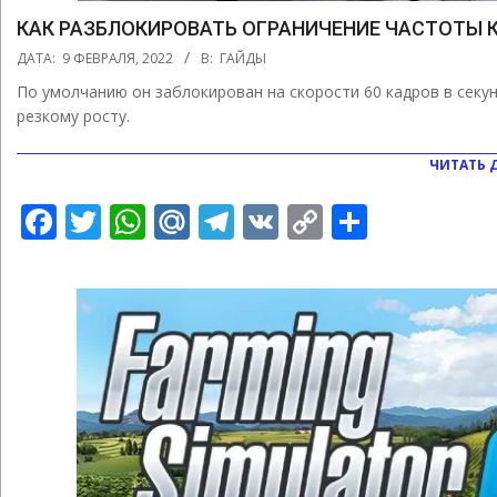
КАК РАЗБЛОКИРОВАТЬ ОГРАНИЧЕНИЕ ЧАСТОТЫ КА
2022-
ДАТА:
9 ФЕВРАЛЯ, 2022
В:
ГАЙДЫ
02-
По умолчанию он заблокирован на скорости 60 кадров в секу
09
резкому росту.
ЧИТАТЬ 
Facebook
Twitter
WhatsApp
Mail.Ru
Telegram
VK
Copy
Отправ
Link