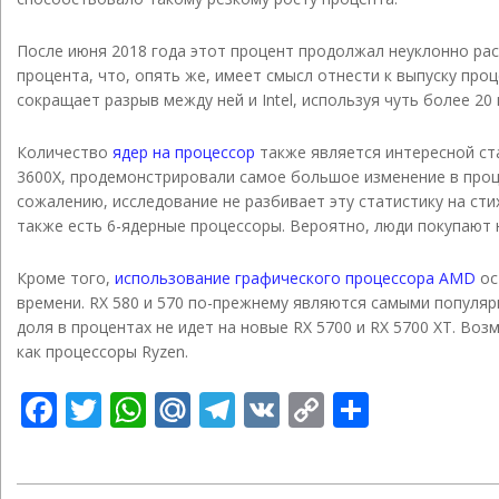
После июня 2018 года этот процент продолжал неуклонно раст
процента, что, опять же, имеет смысл отнести к выпуску про
сокращает разрыв между ней и Intel, используя чуть более 20
Количество
ядер на процессор
также является интересной ста
3600X, продемонстрировали самое большое изменение в процен
сожалению, исследование не разбивает эту статистику на стихи
также есть 6-ядерные процессоры. Вероятно, люди покупают но
Кроме того,
использование графического процессора AMD
ос
времени. RX 580 и 570 по-прежнему являются самыми популяр
доля в процентах не идет на новые RX 5700 и RX 5700 XT. В
как процессоры Ryzen.
Facebook
Twitter
WhatsApp
Mail.Ru
Telegram
VK
Copy
Отправ
Link
2019-