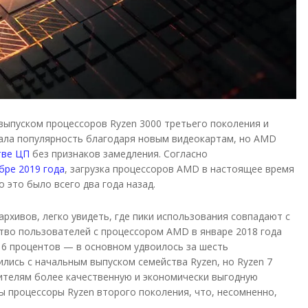
выпуском процессоров Ryzen 3000 третьего поколения и
вала популярность благодаря новым видеокартам, но AMD
тве ЦП
без признаков замедления. Согласно
бре 2019 года
, загрузка процессоров AMD в настоящее время
 это было всего два года назад.
рхивов, легко увидеть, где пики использования совпадают с
тво пользователей с процессором AMD в январе 2018 года
 16 процентов — в основном удвоилось за шесть
лись с начальным выпуском семейства Ryzen, но Ryzen 7
бителям более качественную и экономически выгодную
ы процессоры Ryzen второго поколения, что, несомненно,