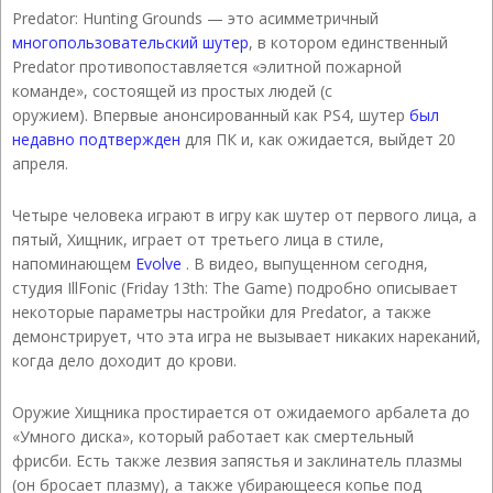
Predator: Hunting Grounds — это асимметричный
многопользовательский шутер
, в котором единственный
Predator противопоставляется «элитной пожарной
команде», состоящей из простых людей (с
оружием). Впервые анонсированный как PS4, шутер
был
недавно подтвержден
для ПК и, как ожидается, выйдет 20
апреля.
Четыре человека играют в игру как шутер от первого лица, а
пятый, Хищник, играет от третьего лица в стиле,
напоминающем
Evolve
. В видео, выпущенном сегодня,
студия IllFonic (Friday 13th: The Game) подробно описывает
некоторые параметры настройки для Predator, а также
демонстрирует, что эта игра не вызывает никаких нареканий,
когда дело доходит до крови.
Оружие Хищника простирается от ожидаемого арбалета до
«Умного диска», который работает как смертельный
фрисби. Есть также лезвия запястья и заклинатель плазмы
(он бросает плазму), а также убирающееся копье под