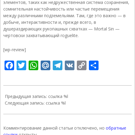
элементов, таких как недружественная система сохранения,
сомнительная настойчивость или частые перемещения
между различными подземельями. Там, где это важно — в
добыче, интерактивности и, прежде всего, в
душераздирающих рукопашных схватках — Mortal Sin —
чертовски захватывающий roguelite.
[wp-review]
Facebook
Twitter
WhatsApp
Mail.Ru
Telegram
VK
Copy
Отправ
Link
2022-
08-
Предыдущая запись: ссылка %l
20
Следующая запись: ссылка %l
Комментирование данной статьи отключено, но
обратные
ссылки
открыты.