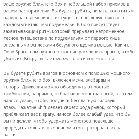
ваше оружие ближнего боя и небольшой набор приемов в
вашем распоряжении. Вы будете рубить, пинать, колотить и
парировать демонических существ, преследующих вас в
каждом угнетающем подземелье. В бою присутствует
захватывающий ритм, который прерывает напряженное,
тесное путешествие по подземельям от первого лица
внезапными всплесками безумного щелчка мышью. Как и в
Dead Space, вам нужно полностью расчленить врагов, чтобы
убить их. Вокруг летает
много
голов и конечностей.
Вы будете рубить врагов в основном с помощью мощного
оружия ближнего боя, включая мечи, алебарды и
топоры. Движения можно объединять в простые
комбинации, например, отбрасывая монстра ногой, а затем
нанося удары, чтобы получить бесплатную силовую
атаку. Нажатие Shift делает своего рода рывок, который
приближает вас к врагу, нанося более слабый удар. Что бы
вы ни делали, чтобы удержать монстров подальше,
проредить толпы и, в конечном итоге, разорвать их на
части.