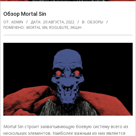
Обзор Mortal Sin
ОТ:
ADMIN
ДАТА:
20 АВГУСТА, 2022
В:
ОБЗОРЫ
ПОМЕЧЕНО:
MORTAL SIN
,
ROGUELITE
,
ЭКШН
Mortal Sin строит захватывающую боевую систему всего из
нескольких элементов. Наиболее важным из них является