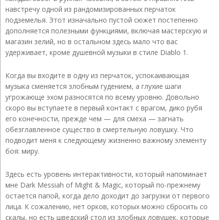
навстречу одной из рандомизированных перчаток
подземелья. Этот изначально пустой сюжет постепенно
дополняется полезными функциями, включая мастерскую и
магазин зелий, но в остальном здесь мало что вас
удерживает, кроме душевной музыки в стиле Diablo 1.
Когда вы входите в одну из перчаток, успокаивающая
музыка сменяется злобным гудением, а глухие шаги
угрожающе эхом разносятся по всему уровню. Довольно
скоро вы вступаете в первый контакт с врагом, дико рубя
его конечности, прежде чем — для смеха — загнать
обезглавленное существо в смертельную ловушку. Что
подводит меня к следующему жизненно важному элементу
боя: миру.
Здесь есть уровень интерактивности, который напоминает
мне Dark Messiah of Might & Magic, который по-прежнему
остается папой, когда дело доходит до загрузки от первого
лица. К сожалению, нет орков, которых можно сбросить со
скалы, но есть шведский стол из злобных ловушек, которые