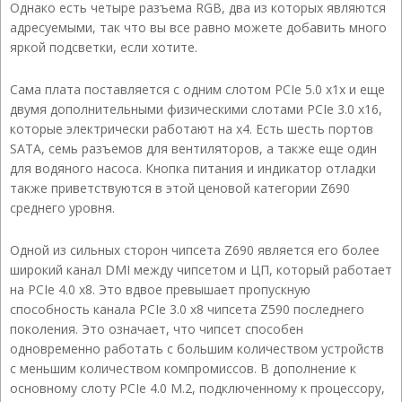
Однако есть четыре разъема RGB, два из которых являются
адресуемыми, так что вы все равно можете добавить много
яркой подсветки, если хотите.
Сама плата поставляется с одним слотом PCIe 5.0 x1x и еще
двумя дополнительными физическими слотами PCIe 3.0 x16,
которые электрически работают на x4. Есть шесть портов
SATA, семь разъемов для вентиляторов, а также еще один
для водяного насоса. Кнопка питания и индикатор отладки
также приветствуются в этой ценовой категории Z690
среднего уровня.
Одной из сильных сторон чипсета Z690 является его более
широкий канал DMI между чипсетом и ЦП, который работает
на PCIe 4.0 x8. Это вдвое превышает пропускную
способность канала PCIe 3.0 x8 чипсета Z590 последнего
поколения. Это означает, что чипсет способен
одновременно работать с большим количеством устройств
с меньшим количеством компромиссов. В дополнение к
основному слоту PCIe 4.0 M.2, подключенному к процессору,