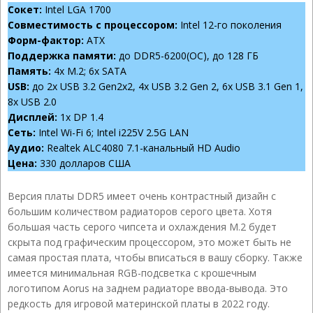
Сокет:
Intel LGA 1700
Совместимость с процессором:
Intel 12-го поколения
Форм-фактор:
ATX
Поддержка памяти:
до DDR5-6200(OC), до 128 ГБ
Память:
4x M.2; 6x SATA
USB:
до 2x USB 3.2 Gen2x2, 4x USB 3.2 Gen 2, 6x USB 3.1 Gen 1,
8x USB 2.0
Дисплей:
1x DP 1.4
Сеть:
Intel Wi-Fi 6; Intel i225V 2.5G LAN
Аудио:
Realtek ALC4080 7.1-канальный HD Audio
Цена:
330 долларов США
Версия платы DDR5 имеет очень контрастный дизайн с
большим количеством радиаторов серого цвета. Хотя
большая часть серого чипсета и охлаждения M.2 будет
скрыта под графическим процессором, это может быть не
самая простая плата, чтобы вписаться в вашу сборку. Также
имеется минимальная RGB-подсветка с крошечным
логотипом Aorus на заднем радиаторе ввода-вывода. Это
редкость для игровой материнской платы в 2022 году.