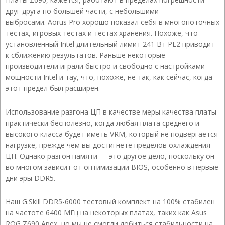
друг друга по большей части, с небольшими
выбросами. Aorus Pro хорошо показал себя в многопоточных
тестах, игровых тестах и ​​тестах хранения. Похоже, что
установленный Intel длительный лимит 241 Вт PL2 приводит
к сближению результатов. Раньше некоторые
производители играли быстро и свободно с настройками
мощности Intel и тау, что, похоже, не так, как сейчас, когда
этот предел был расширен.
Использование разгона ЦП в качестве меры качества платы
практически бесполезно, когда любая плата среднего и
высокого класса будет иметь VRM, который не подвергается
нагрузке, прежде чем вы достигнете пределов охлаждения
ЦП. Однако разгон памяти — это другое дело, поскольку он
во многом зависит от оптимизации BIOS, особенно в первые
дни эры DDR5.
Наш G.Skill DDR5-6000 тестовый комплект на 100% стабилен
на частоте 6400 МГц на некоторых платах, таких как Asus
ROG Z690 Apex, но мы не смогли добиться стабильности на