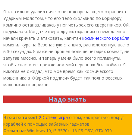
Я так сильно ударил ничего не подозревающего охранника
Ударным Молотом, что его тело скользило по коридору,
комично останавливаясь у ног четырех его сверстников. Ой,
подумала я. Когда четверо других охранников немедленно
начали кричать и атаковать, капитан
космического корабля
изменил курс на безопасную станцию, расположенную всего
в 30 секундах. Я даже не прошел больше четырех комнат, не
запутав миссию, и теперь у меня было всего полминуты,
чтобы спасти ее, прежде чем мой персонаж был пойман. Я
никогда не ожидал, что мое время как космического
мошенника в «Жаркой подписи» будет так полно веселых,
маленьких сюрпризов.
Надо знать
Что это такое?
2D стелс-игра
о том, как красться вокруг
кораблей с помощью забавных гаджетов.
Отзыв на:
Windows 10, i5 3570k, 16 ГБ ОЗУ, GTX 970