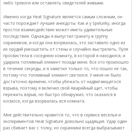
либо тревоги или оставлять свидетелей живыми.
Именно когда Heat Signature является самым сложным, он
часто порождает лучшие анекдоты. Как и у Spelunky, иногда
простое взаимодействие может иметь удивительные
последствия. Однажды я выпустил гранату в группу
охранников, и когда она взорвалась, это заставило одно из
их орудий рикошетить от стены и случайно выстрелить. Пуля
просвистела в соседнюю комнату, в которой я находился, и
ударила топливный элемент позади меня. Все это произошло
в течение секунды, и я заметил только то, что пошло не так,
потому что топливный элемент светился. У меня не было
достаточно времени, чтобы убежать от надвигающегося
взрыва, поэтому я включил свой Аварийный щит, чтобы
пережить взрыв, но быстро обнаружил, что оказался в
космосе, когда взорвалась вся комната.
Мне действительно нравится то, что в сервисе веселья и
экспериментов Heat Signature довольно щадящая. Удар один
раз сбивает вас с толку, но охранники всегда выбрасывают