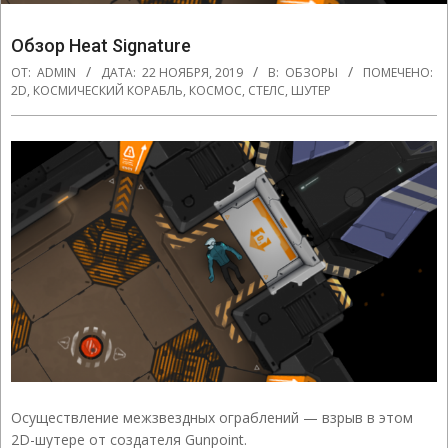
Обзор Heat Signature
ОТ:
ADMIN
ДАТА:
22 НОЯБРЯ, 2019
В:
ОБЗОРЫ
ПОМЕЧЕНО:
2D
,
КОСМИЧЕСКИЙ КОРАБЛЬ
,
КОСМОС
,
СТЕЛС
,
ШУТЕР
Осуществление межзвездных ограблений — взрыв в этом
2D-шутере от создателя Gunpoint.