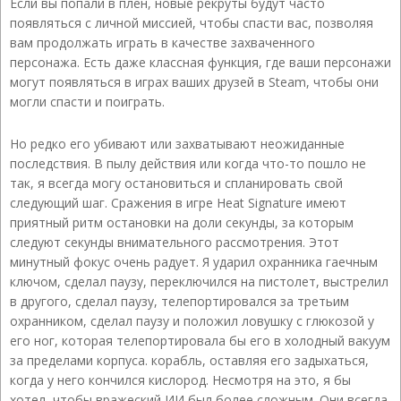
Если вы попали в плен, новые рекруты будут часто
появляться с личной миссией, чтобы спасти вас, позволяя
вам продолжать играть в качестве захваченного
персонажа. Есть даже классная функция, где ваши персонажи
могут появляться в играх ваших друзей в Steam, чтобы они
могли спасти и поиграть.
Но редко его убивают или захватывают неожиданные
последствия. В пылу действия или когда что-то пошло не
так, я всегда могу остановиться и спланировать свой
следующий шаг. Сражения в игре Heat Signature имеют
приятный ритм остановки на доли секунды, за которым
следуют секунды внимательного рассмотрения. Этот
минутный фокус очень радует. Я ударил охранника гаечным
ключом, сделал паузу, переключился на пистолет, выстрелил
в другого, сделал паузу, телепортировался за третьим
охранником, сделал паузу и положил ловушку с глюкозой у
его ног, которая телепортировала бы его в холодный вакуум
за пределами корпуса. корабль, оставляя его задыхаться,
когда у него кончился кислород. Несмотря на это, я бы
хотел, чтобы вражеский ИИ был более сложным. Они всегда