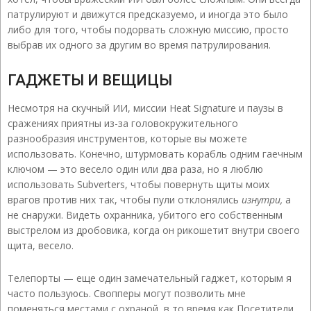
патрулируют и движутся предсказуемо, и иногда это было
либо для того, чтобы подорвать сложную миссию, просто
выбрав их одного за другим во время патрулирования.
ГАДЖЕТЫ И ВЕЩИЦЫ
Несмотря на скучный ИИ, миссии Heat Signature и паузы в
сражениях приятны из-за головокружительного
разнообразия инструментов, которые вы можете
использовать. Конечно, штурмовать корабль одним гаечным
ключом — это весело один или два раза, но я люблю
использовать Subverters, чтобы повернуть щиты моих
врагов против них так, чтобы пули отклонялись
изнутри,
а
не снаружи. Видеть охранника, убитого его собственным
выстрелом из дробовика, когда он рикошетит внутри своего
щита, весело.
Телепорты — еще один замечательный гаджет, которым я
часто пользуюсь. Свопперы могут позволить мне
поменяться местами с охраной, в то время как Посетители