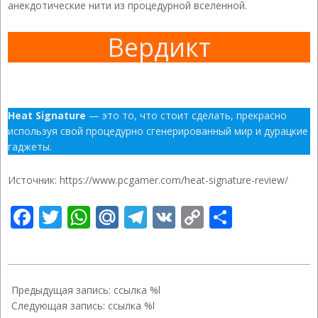
анекдотические нити из процедурной вселенной.
Вердикт
Heat Signature
— это то, что стоит сделать, прекрасно
используя свой процедурно сгенерированный мир и дурацкие
гаджеты.
Источник: https://www.pcgamer.com/heat-signature-review/
Facebook
Twitter
WhatsApp
Mail.Ru
Telegram
VK
Copy
Отправ
Link
2019-
11-
Предыдущая запись: ссылка %l
22
Следующая запись: ссылка %l