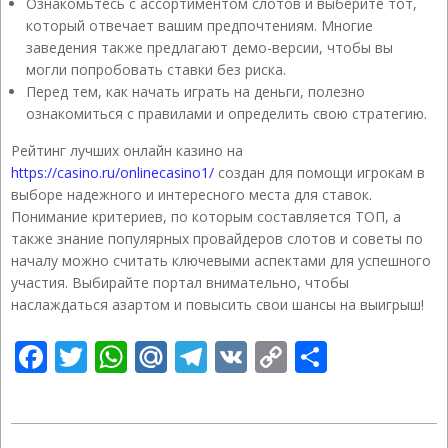
Ознакомьтесь с ассортиментом слотов и выберите тот,
который отвечает вашим предпочтениям. Многие
заведения также предлагают демо-версии, чтобы вы
могли попробовать ставки без риска.
Перед тем, как начать играть на деньги, полезно
ознакомиться с правилами и определить свою стратегию.
Рейтинг лучших онлайн казино на
https://casino.ru/onlinecasino1/
создан для помощи игрокам в
выборе надежного и интересного места для ставок.
Понимание критериев, по которым составляется ТОП, а
также знание популярных провайдеров слотов и советы по
началу можно считать ключевыми аспектами для успешного
участия. Выбирайте портал внимательно, чтобы
наслаждаться азартом и повысить свои шансы на выигрыш!
Facebook
Twitter
WhatsApp
Mail.Ru
Telegram
VK
Copy
Отправ
Link
2025-