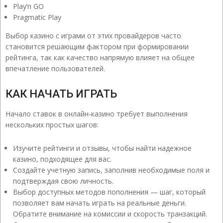
Play’n GO
Pragmatic Play
Выбор казино с играми от этих провайдеров часто
становится решающим фактором при формировании
рейтинга, так как качество напрямую влияет на общее
впечатление пользователей.
КАК НАЧАТЬ ИГРАТЬ
Начало ставок в онлайн-казино требует выполнения
нескольких простых шагов:
Изучите рейтинги и отзывы, чтобы найти надежное
казино, подходящее для вас.
Создайте учетную запись, заполнив необходимые поля и
подтверждая свою личность.
Выбор доступных методов пополнения — шаг, который
позволяет вам начать играть на реальные деньги.
Обратите внимание на комиссии и скорость транзакций.