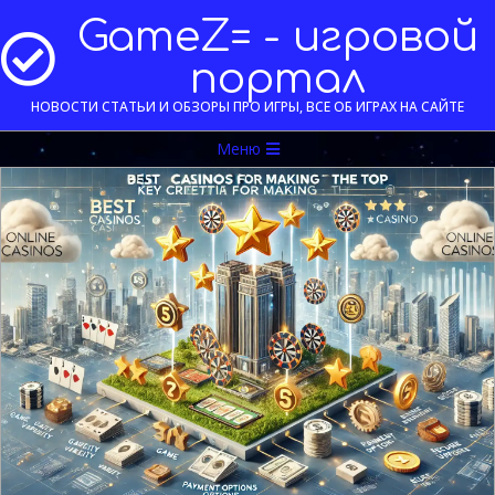
Перейти
GameZ= - игровой
к
содержимому
портал
НОВОСТИ СТАТЬИ И ОБЗОРЫ ПРО ИГРЫ, ВСЕ ОБ ИГРАХ НА САЙТЕ
Меню
Меню
навигации