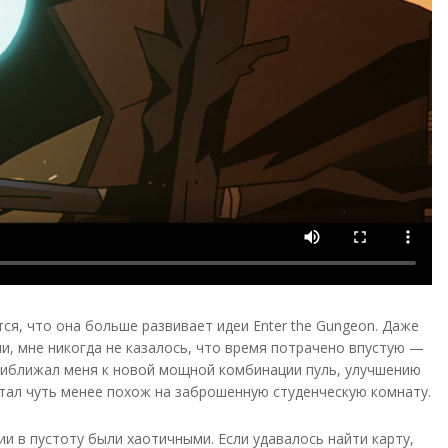
тся, что она больше развивает идеи Enter the Gungeon. Даже
и, мне никогда не казалось, что время потрачено впустую —
приближал меня к новой мощной комбинации пуль, улучшению
тал чуть менее похож на заброшенную студенческую комнату.
ии в пустоту были хаотичными. Если удавалось найти карту,