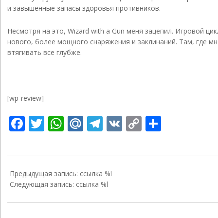
и завышенные запасы здоровья противников.
Несмотря на это, Wizard with a Gun меня зацепил. Игровой ци
нового, более мощного снаряжения и заклинаний. Там, где м
втягивать все глубже.
[wp-review]
Facebook
Twitter
WhatsApp
Mail.Ru
Telegram
VK
Copy
Отправ
Link
2023-
10-
Предыдущая запись: ссылка %l
16
Следующая запись: ссылка %l