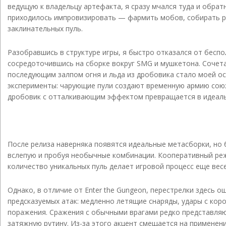
ведущую к владельцу артефакта, я сразу мчался туда и обрат
приходилось импровизировать — фармить мобов, собирать р
заклинательных пуль.
Разобравшись в структуре игры, я быстро отказался от беспо
сосредоточившись на сборке вокруг SMG и мушкетона. Сочет
последующим залпом огня и льда из дробовика стало моей осн
эксперименты: чарующие пули создают временную армию союзн
дробовик с отталкивающим эффектом превращается в идеаль
После релиза наверняка появятся идеальные метасборки, но 
вслепую и пробуя необычные комбинации. Кооперативный реж
количество уникальных пуль делает игровой процесс еще вес
Однако, в отличие от Enter the Gungeon, перестрелки здесь
предсказуемых атак: медленно летящие снаряды, удары с ко
поражения. Сражения с обычными врагами редко представляю
затяжную рутину. Из-за этого акцент смещается на применен