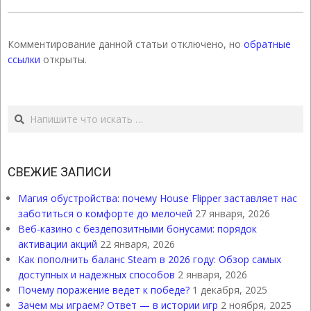
Комментирование данной статьи отключено, но
обратные
ссылки
открыты.
Поиск
СВЕЖИЕ ЗАПИСИ
Магия обустройства: почему House Flipper заставляет нас
заботиться о комфорте до мелочей
27 января, 2026
Веб-казино с бездепозитными бонусами: порядок
активации акций
22 января, 2026
Как пополнить баланс Steam в 2026 году: Обзор самых
доступных и надежных способов
2 января, 2026
Почему поражение ведет к победе?
1 декабря, 2025
Зачем мы играем? Ответ — в истории игр
2 ноября, 2025