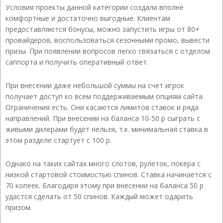
Условия проекты данной категории создали вполне
комфортные и достаточно выгодные. Клиентам
предоставляются бонусы, можно запустить игры от 80+
провайдеров, воспользоваться сезонными промо, вывести
призы. При появлении вопросов легко связаться с отделом
саппорта и получить оперативный ответ.
При внесении даже небольшой суммы на счет игрок
получает доступ ко всем поддерживаемым опциям сайта.
Ограничения есть. Они касаются лимитов ставок и ряда
направлений. При внесении на баланса 10-50 р сыграть с
живыми дилерами будет нельзя, т.к. минимальная ставка в
этом разделе стартует с 100 р.
Однако на таких сайтах много слотов, рулеток, покера с
низкой стартовой стоимостью спинов. Ставка начинается с
70 копеек. Благодаря этому при внесении на баланса 50 р
удастся сделать от 50 спинов. Каждый может одарить
призом.