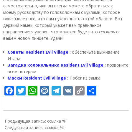
самостоятельно, или вы всегда можете обратиться к
моему руководству по головоломкам с куклами, которое
охватывает все, что вам нужно знать в этой области. Вот
дерзкий намек, который укажет вам правильное
направление: я уверен, что манекен будет что
сказать
о
вашем новом пинцете. Удачи!
Советы Resident Evil Village
:
обеспечьте выживание
Итана
Загадка колокольчика Resident Evil Village
:
позвоните
всем пятерым
Маски Resident Evil Village
:
Побег из замка
Facebook
Twitter
WhatsApp
Mail.Ru
Telegram
VK
Copy
Отправ
Link
2021-
06-
Предыдущая запись: ссылка %l
11
Следующая запись: ссылка %l