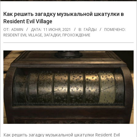
Как решить загадку музыкальной шкатулки в
Resident Evil Village
ОТ:
ADMIN
ДАТА:
11 ИЮНЯ, 2021
В:
ГАЙДЫ
ПОМЕЧЕНО:
RESIDENT EVIL VILLAGE
,
ЗАГАДКИ
,
ПРОХОЖДЕНИЕ
Как решить загадку музыкальной шкатулки Resident Evil