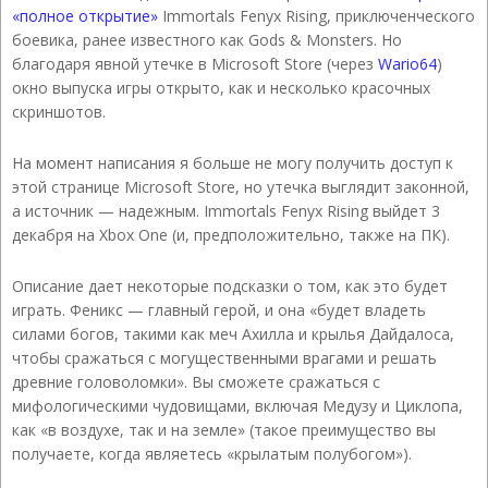
«полное открытие»
Immortals Fenyx Rising, приключенческого
боевика, ранее известного как Gods & Monsters. Но
благодаря явной утечке в Microsoft Store (через
Wario64
)
окно выпуска игры открыто, как и несколько красочных
скриншотов.
На момент написания я больше не могу получить доступ к
этой странице Microsoft Store, но утечка выглядит законной,
а источник — надежным. Immortals Fenyx Rising выйдет 3
декабря на Xbox One (и, предположительно, также на ПК).
Описание дает некоторые подсказки о том, как это будет
играть. Феникс — главный герой, и она «будет владеть
силами богов, такими как меч Ахилла и крылья Дайдалоса,
чтобы сражаться с могущественными врагами и решать
древние головоломки». Вы сможете сражаться с
мифологическими чудовищами, включая Медузу и Циклопа,
как «в воздухе, так и на земле» (такое преимущество вы
получаете, когда являетесь «крылатым полубогом»).