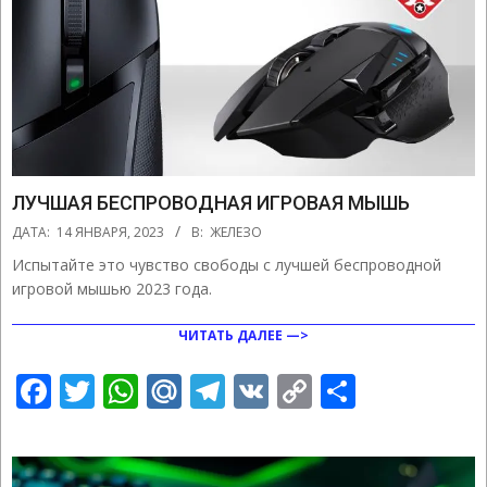
ЛУЧШАЯ БЕСПРОВОДНАЯ ИГРОВАЯ МЫШЬ
2023-
ДАТА:
14 ЯНВАРЯ, 2023
В:
ЖЕЛЕЗО
01-
Испытайте это чувство свободы с лучшей беспроводной
14
игровой мышью 2023 года.
ЧИТАТЬ ДАЛЕЕ —>
Facebook
Twitter
WhatsApp
Mail.Ru
Telegram
VK
Copy
Отправ
Link