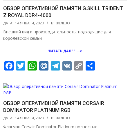
ОБЗОР ОПЕРАТИВНОЙ ПАМЯТИ G.SKILL TRIDENT
Z ROYAL DDR4-4000
2023-
ДАТА:
14 ЯНВАРЯ, 2023
В:
ЖЕЛЕЗО
01-
Внешний вид и производительность, подходящие для
14
королевской семьи
ЧИТАТЬ ДАЛЕЕ —>
Facebook
Twitter
WhatsApp
Mail.Ru
Telegram
VK
Copy
Отправ
Link
ОБЗОР ОПЕРАТИВНОЙ ПАМЯТИ CORSAIR
DOMINATOR PLATINUM RGB
2023-
ДАТА:
14 ЯНВАРЯ, 2023
В:
ЖЕЛЕЗО
01-
Флагман Corsair Dominator Platinum полностью
14