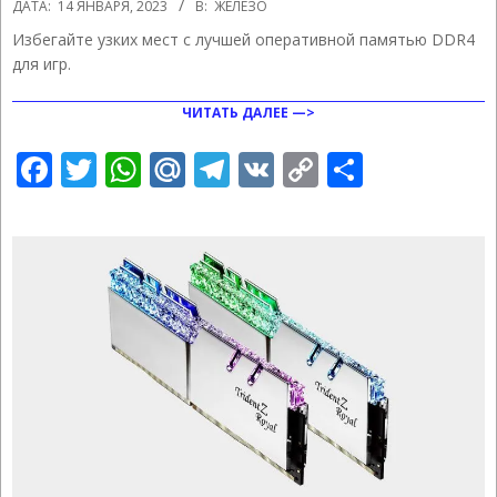
2023-
ДАТА:
14 ЯНВАРЯ, 2023
В:
ЖЕЛЕЗО
01-
Избегайте узких мест с лучшей оперативной памятью DDR4
14
для игр.
ЧИТАТЬ ДАЛЕЕ —>
Facebook
Twitter
WhatsApp
Mail.Ru
Telegram
VK
Copy
Отправ
Link