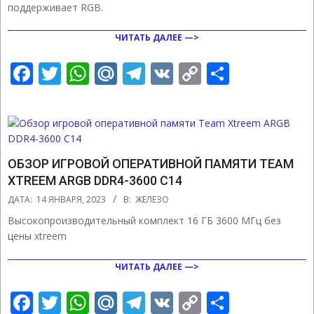
поддерживает RGB.
ЧИТАТЬ ДАЛЕЕ —>
Facebook
Twitter
WhatsApp
Mail.Ru
Telegram
VK
Copy
Отправ
Link
ОБЗОР ИГРОВОЙ ОПЕРАТИВНОЙ ПАМЯТИ TEAM
XTREEM ARGB DDR4-3600 С14
2023-
ДАТА:
14 ЯНВАРЯ, 2023
В:
ЖЕЛЕЗО
01-
Высокопроизводительный комплект 16 ГБ 3600 МГц без
14
цены xtreem
ЧИТАТЬ ДАЛЕЕ —>
Facebook
Twitter
WhatsApp
Mail.Ru
Telegram
VK
Copy
Отправ