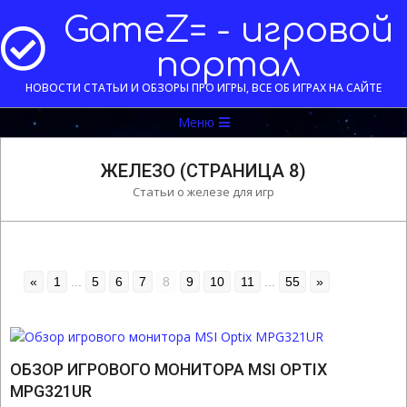
Перейти
GameZ= - игровой
к
содержимому
портал
НОВОСТИ СТАТЬИ И ОБЗОРЫ ПРО ИГРЫ, ВСЕ ОБ ИГРАХ НА САЙТЕ
Меню
Меню
навигации
ЖЕЛЕЗО
(СТРАНИЦА 8)
Статьи о железе для игр
«
1
...
5
6
7
8
9
10
11
...
55
»
ОБЗОР ИГРОВОГО МОНИТОРА MSI OPTIX
MPG321UR