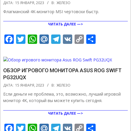
2023-
ДАТА:
15 ЯНВАРЯ, 2023
В:
ЖЕЛЕЗО
01-
Флагманский 4K-монитор MSI чертовски быстр.
15
ЧИТАТЬ ДАЛЕЕ —>
Facebook
Twitter
WhatsApp
Mail.Ru
Telegram
VK
Copy
Отправ
Link
ОБЗОР ИГРОВОГО МОНИТОРА ASUS ROG SWIFT
PG32UQX
2023-
ДАТА:
15 ЯНВАРЯ, 2023
В:
ЖЕЛЕЗО
01-
Если деньги не проблема, это, возможно, лучший игровой
15
монитор 4K, который вы можете купить сегодня.
ЧИТАТЬ ДАЛЕЕ —>
Facebook
Twitter
WhatsApp
Mail.Ru
Telegram
VK
Copy
Отправ