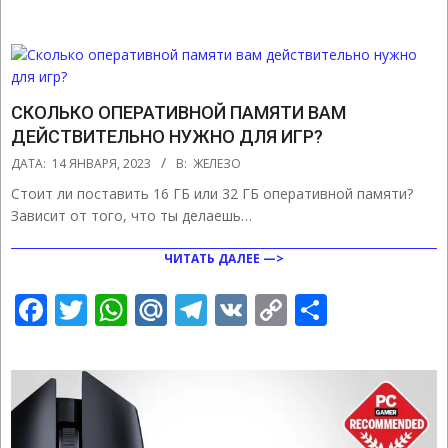
Link
СКОЛЬКО ОПЕРАТИВНОЙ ПАМЯТИ ВАМ
ДЕЙСТВИТЕЛЬНО НУЖНО ДЛЯ ИГР?
2023-
ДАТА:
14 ЯНВАРЯ, 2023
В:
ЖЕЛЕЗО
01-
Стоит ли поставить 16 ГБ или 32 ГБ оперативной памяти?
14
Зависит от того, что ты делаешь…
ЧИТАТЬ ДАЛЕЕ —>
Facebook
Twitter
WhatsApp
Mail.Ru
Telegram
VK
Copy
Отправ
Link