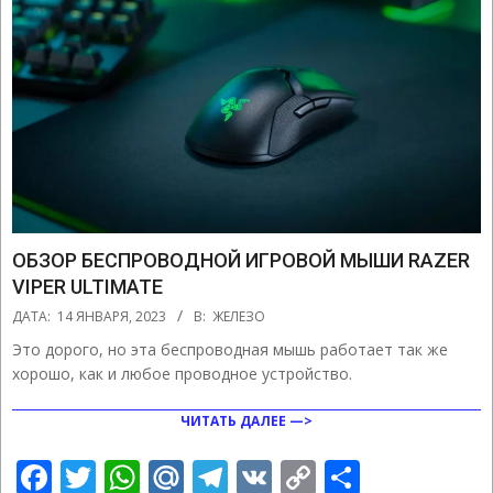
ОБЗОР БЕСПРОВОДНОЙ ИГРОВОЙ МЫШИ RAZER
VIPER ULTIMATE
2023-
ДАТА:
14 ЯНВАРЯ, 2023
В:
ЖЕЛЕЗО
01-
Это дорого, но эта беспроводная мышь работает так же
14
хорошо, как и любое проводное устройство.
ЧИТАТЬ ДАЛЕЕ —>
Facebook
Twitter
WhatsApp
Mail.Ru
Telegram
VK
Copy
Отправ