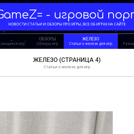
GameZ= - игровой по
НОВОСТИ СТАТЬИ И ОБЗОРЫ ПРО ИГРЫ, ВСЕ ОБ ИГРАХ НА САЙТЕ
ОБЗОРЫ
ЖЕЛЕЗО
асающиеся игр.
Обзоры игр
Статьи о железе для игр
Разны
ЖЕЛЕЗО
(СТРАНИЦА 4)
Статьи о железе для игр