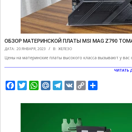
ОБЗОР МАТЕРИНСКОЙ ПЛАТЫ MSI MAG Z790 TOMA
2023-
ДАТА:
20 ЯНВАРЯ, 2023
В:
ЖЕЛЕЗО
01-
Цены на материнские платы высокого класса вызывают у вас
20
ЧИТАТЬ 
Facebook
Twitter
WhatsApp
Mail.Ru
Telegram
VK
Copy
Отправ
Link