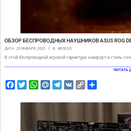
ОБЗОР БЕСПРОВОДНЫХ НАУШНИКОВ ASUS ROG DE
2023-
ДАТА:
20 ЯНВАРЯ, 2023
В:
ЖЕЛЕЗО
01-
В этой беспроводной игровой гарнитуре комфорт и стиль со
20
ЧИТАТЬ 
Facebook
Twitter
WhatsApp
Mail.Ru
Telegram
VK
Copy
Отправ
Link