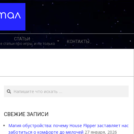
ртал
СТАТЬИ
КОНТАКТЫ
е статьи про игры, и не только
Поиск
СВЕЖИЕ ЗАПИСИ
Магия обустройства: почему House Flipper заставляет нас
заботиться о комфорте до мелочей
27 января, 2026